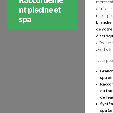
représent
nt piscine et
du risque 
raison pou
spa
branchem
de votre
électriq
effectué 
avertis te
Nous pouv
Branch
spa et 
Racco
ou tou
de l’ea
Systèm
spa (a