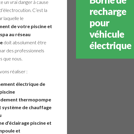
e un vrai danger à cause
recharge
d’électrocution. C’est la
r laquelle le
pour
ent de votre piscine et
véhicule
 spa au réseau
ue
doit absolument être
électrique
par des professionnels
ls que nous.
ons réaliser :
ement électrique de
piscine
rdement thermopompe
t système de chauffage
u
e d’éclairage piscine et
mpoule et