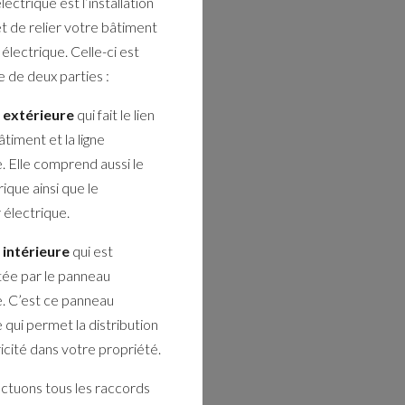
lectrique est l’installation
t de relier votre bâtiment
électrique. Celle-ci est
de deux parties :
e extérieure
qui fait le lien
âtiment et la ligne
. Elle comprend aussi le
ique ainsi que le
électrique.
 intérieure
qui est
ée par le panneau
e. C’est ce panneau
 qui permet la distribution
ricité dans votre propriété.
ctuons tous les raccords