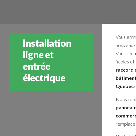
Vous emm
Installation
nouveaux 
ligne et
Vous rech
fiables et
entrée
raccord 
électrique
bâtiment
Québec
?
Nous réali
panneaux
commerc
remplacem