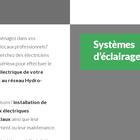
énagez dans vos
Systèmes
locaux professionnels?
d’éclairag
erchez des électriciens
 sérieux pour effectuer le
électrique de votre
 au réseau Hydro-
sons l’
installation de
 électriques
iaux
ainsi que leur
ent ou leur maintenance.