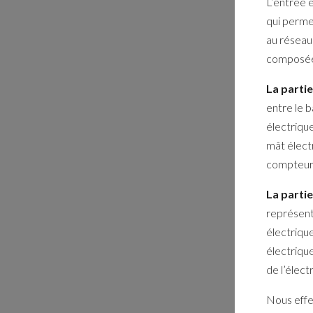
L’entrée é
qui perme
au réseau 
composée 
La parti
entre le b
électrique
mât électr
compteur 
La partie
représent
électriqu
électrique
de l’élect
Nous effe