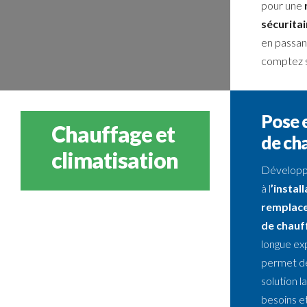
pour une
sécuritai
en passant
comptez s
Pose 
Chauffage et
de ch
climatisation
Développ
à l
’instal
remplac
de chauf
longue ex
permet de
solution l
besoins e