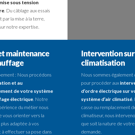
mise sous tension
re
. Du câblage aux essais
 par la mise à la terre,
ur notre expertise.
et maintenance
Intervention sur
auffage
climatisation
ement : Nous procédons
Nous sommes également qu
lation et au
pour procéder aux
interv
ement de votre système
d’ordre électrique sur v
fage électrique
. Notre
système d’air climatisé
.
périence du métier nous
casse ou remplacement d
 vous orienter vers la
climatiseur, nous interven
a plus adaptée à vos
que soit la nature de votre
t à effectuer sa pose dans
demande.