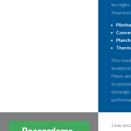
les règles 
Nous insta
Plinth
Conve
Planch
Thermo
Nos chauf
températu
l’hiver a
économies
d’énergie 
performa
L’eau asso
Raccordeme