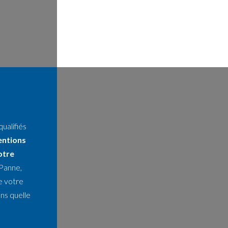
alifiés
entions
otre
 Panne,
e votre
ons quelle