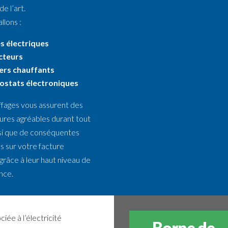
de l’art.
llons :
es électriques
cteurs
ers chauffants
stats électroniques
fages vous assurent des
res agréables durant tout
insi que de conséquentes
 sur votre facture
grâce à leur haut niveau de
nce.
ciée à l’électricité
Borne de