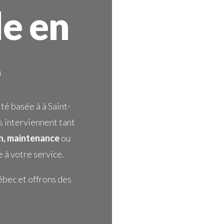
e en
e
té basée à à Saint-
s interviennent tant
on, maintenance
ou
e à votre service.
ébec et offrons des