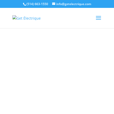
(514) 663-1550
info@getelectrique.com
Travaux d’électricité
industrielle en
Montérégie et partout au
Québec
GET Électrique inc. est une compagnie experte dans
les
travaux électriques en milieu industriel.
De la
conception de vos installations électriques à la mise
sous tension en passant par le câblage des
machines, nous intervenons à tous les niveaux afin
de répondre aux besoins de votre entreprise.