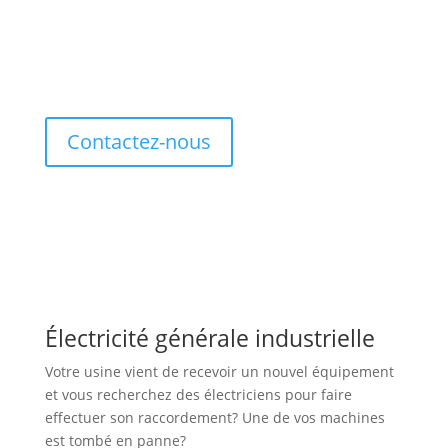
En tant que Maîtres Électriciens, nous nous assurons
que toutes nos opérations soient réalisées dans le
plus strict
respect des normes de sécurité et des
standards de l’industrie.
Contactez-nous
Électricité générale industrielle
Votre usine vient de recevoir un nouvel équipement
et vous recherchez des électriciens pour faire
effectuer son raccordement? Une de vos machines
est tombé en panne?